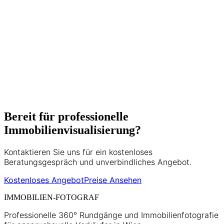
der Wiener Immobilienbranche
unterstützt er Makler, Bauträger und
Privatverkäufer dabei, ihre Objekte
optimal zu präsentieren. Seine Expertise
umfasst Matterport 3D-Touren, HDR-
Fotografie und moderne
Vermarktungsstrategien.
5+ Jahre Erfahrung
500+ Projekte
Bereit für professionelle
Immobilienvisualisierung?
Kontaktieren Sie uns für ein kostenloses
Beratungsgespräch und unverbindliches Angebot.
Kostenloses Angebot
Preise Ansehen
IMMOBILIEN-FOTOGRAF
Professionelle 360° Rundgänge und Immobilienfotografie