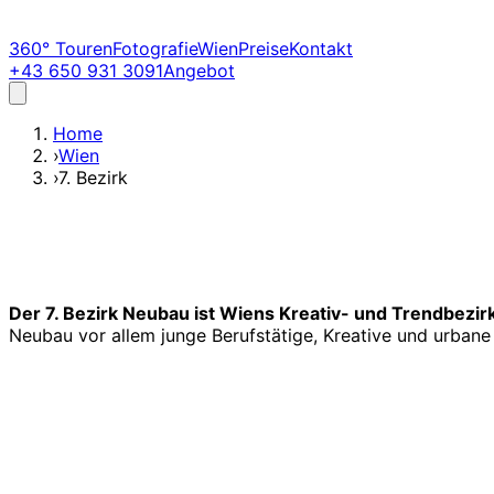
360° Touren
Fotografie
Wien
Preise
Kontakt
+43 650 931 3091
Angebot
Home
›
Wien
›
7. Bezirk
Der 7. Bezirk Neubau ist Wiens Kreativ- und Trendbezirk
Neubau vor allem junge Berufstätige, Kreative und urbane 