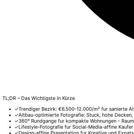
TL;DR – Das Wichtigste in Kürze
✓
Trendiger Bezirk: €6.500-12.000/m² fur sanierte A
✓
Altbau-optimierte Fotografie: Stuck, hohe Decken,
✓
360° Rundgange fur kompakte Wohnungen - Rauma
✓
Lifestyle-Fotografie fur Social-Media-affine Kaufer
✓
Design-affine Prasentation fur Kreative und Expats