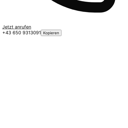
Jetzt anrufen
+43 650 9313091
Kopieren
Lucas Hammerer
Gründer & Immobilienfotograf
Lucas Hammerer ist Gründer von
Immobilien-Fotograf Wien und hat sich
auf hochwertige Immobilienfotografie,
360° Rundgänge und
Drohnenaufnahmen spezialisiert. Mit
über 500 erfolgreich vermarkteten