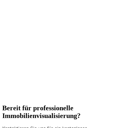
Lucas Hammerer ist Gründer von
Immobilien-Fotograf Wien und hat sich
auf hochwertige Immobilienfotografie,
360° Rundgänge und
Drohnenaufnahmen spezialisiert. Mit
über 500 erfolgreich vermarkteten
Immobilien und langjähriger Erfahrung in
der Wiener Immobilienbranche
unterstützt er Makler, Bauträger und
Privatverkäufer dabei, ihre Objekte
optimal zu präsentieren. Seine Expertise
umfasst Matterport 3D-Touren, HDR-
Fotografie und moderne
Vermarktungsstrategien.
5+ Jahre Erfahrung
500+ Projekte
Bereit für professionelle
Immobilienvisualisierung?