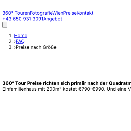
360° Touren
Fotografie
Wien
Preise
Kontakt
+43 650 931 3091
Angebot
Home
›
FAQ
›
Preise nach Größe
360° Tour Preise richten sich primär nach der Quadratm
Einfamilienhaus mit 200m² kostet €790-€990. Und eine Vi