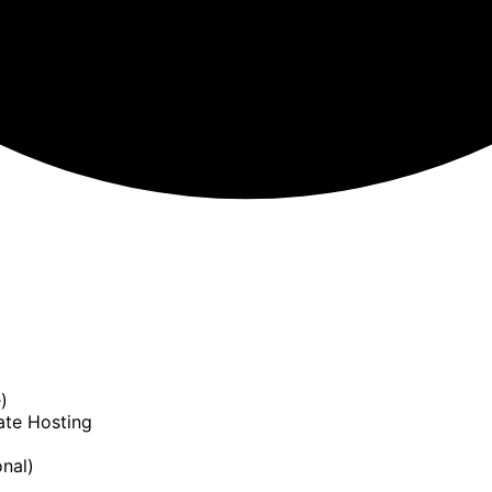
)
ate Hosting
nal)