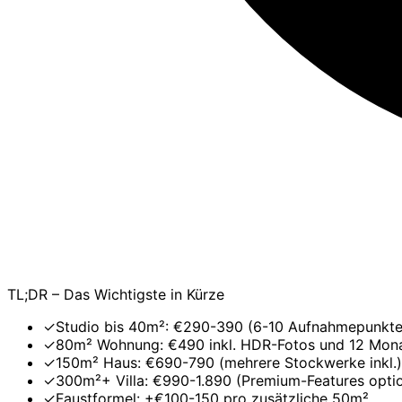
TL;DR – Das Wichtigste in Kürze
✓
Studio bis 40m²: €290-390 (6-10 Aufnahmepunkte
✓
80m² Wohnung: €490 inkl. HDR-Fotos und 12 Mon
✓
150m² Haus: €690-790 (mehrere Stockwerke inkl.)
✓
300m²+ Villa: €990-1.890 (Premium-Features optio
✓
Faustformel: +€100-150 pro zusätzliche 50m²