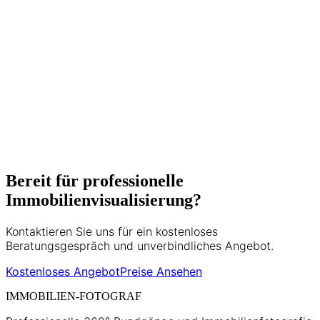
Immobilien und langjähriger Erfahrung in
der Wiener Immobilienbranche
unterstützt er Makler, Bauträger und
Privatverkäufer dabei, ihre Objekte
optimal zu präsentieren. Seine Expertise
umfasst Matterport 3D-Touren, HDR-
Fotografie und moderne
Vermarktungsstrategien.
5+ Jahre Erfahrung
500+ Projekte
Bereit für professionelle
Immobilienvisualisierung?
Kontaktieren Sie uns für ein kostenloses
Beratungsgespräch und unverbindliches Angebot.
Kostenloses Angebot
Preise Ansehen
IMMOBILIEN-FOTOGRAF