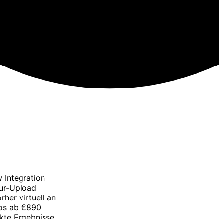
 Integration
our-Upload
her virtuell an
tos ab €890
kte Ergebnisse