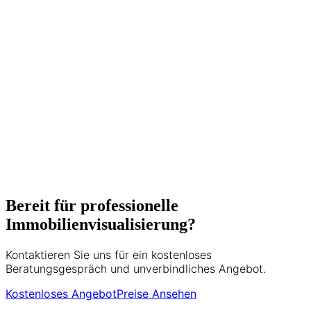
Drohnenaufnahmen spezialisiert. Mit
über 500 erfolgreich vermarkteten
Immobilien und langjähriger Erfahrung in
der Wiener Immobilienbranche
unterstützt er Makler, Bauträger und
Privatverkäufer dabei, ihre Objekte
optimal zu präsentieren. Seine Expertise
umfasst Matterport 3D-Touren, HDR-
Fotografie und moderne
Vermarktungsstrategien.
5+ Jahre Erfahrung
500+ Projekte
Bereit für professionelle
Immobilienvisualisierung?
Kontaktieren Sie uns für ein kostenloses
Beratungsgespräch und unverbindliches Angebot.
Kostenloses Angebot
Preise Ansehen