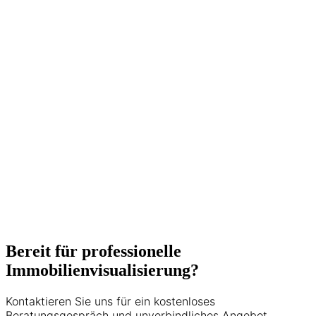
Immobilien-Fotograf Wien und hat sich
auf hochwertige Immobilienfotografie,
360° Rundgänge und
Drohnenaufnahmen spezialisiert. Mit
über 500 erfolgreich vermarkteten
Immobilien und langjähriger Erfahrung in
der Wiener Immobilienbranche
unterstützt er Makler, Bauträger und
Privatverkäufer dabei, ihre Objekte
optimal zu präsentieren. Seine Expertise
umfasst Matterport 3D-Touren, HDR-
Fotografie und moderne
Vermarktungsstrategien.
5+ Jahre Erfahrung
500+ Projekte
Bereit für professionelle
Immobilienvisualisierung?
Kontaktieren Sie uns für ein kostenloses
Beratungsgespräch und unverbindliches Angebot.