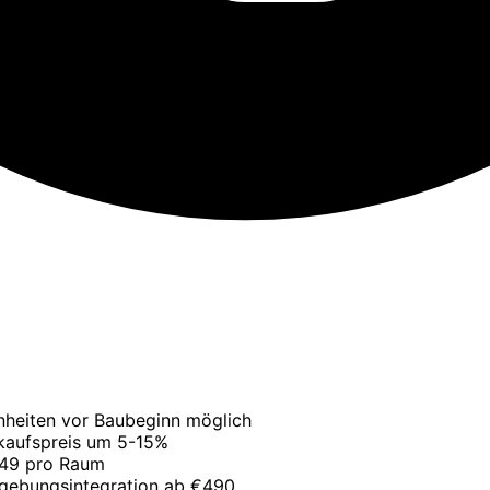
nheiten vor Baubeginn möglich
rkaufspreis um 5-15%
€49 pro Raum
mgebungsintegration ab €490