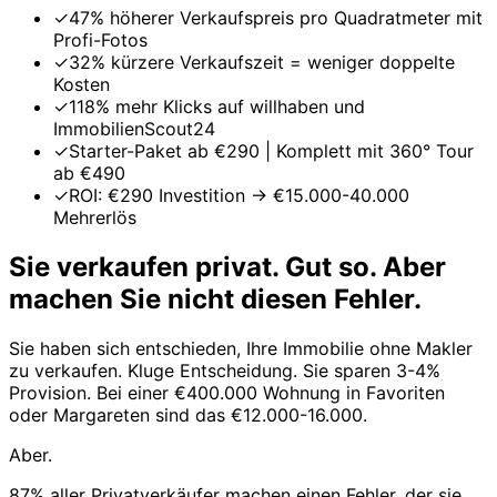
✓
47% höherer Verkaufspreis pro Quadratmeter mit
Profi-Fotos
✓
32% kürzere Verkaufszeit = weniger doppelte
Kosten
✓
118% mehr Klicks auf willhaben und
ImmobilienScout24
✓
Starter-Paket ab €290 | Komplett mit 360° Tour
ab €490
✓
ROI: €290 Investition → €15.000-40.000
Mehrerlös
Sie verkaufen privat. Gut so. Aber
machen Sie nicht diesen Fehler.
Sie haben sich entschieden, Ihre Immobilie ohne Makler
zu verkaufen. Kluge Entscheidung. Sie sparen 3-4%
Provision. Bei einer €400.000 Wohnung in Favoriten
oder Margareten sind das €12.000-16.000.
Aber.
87% aller Privatverkäufer machen einen Fehler, der sie