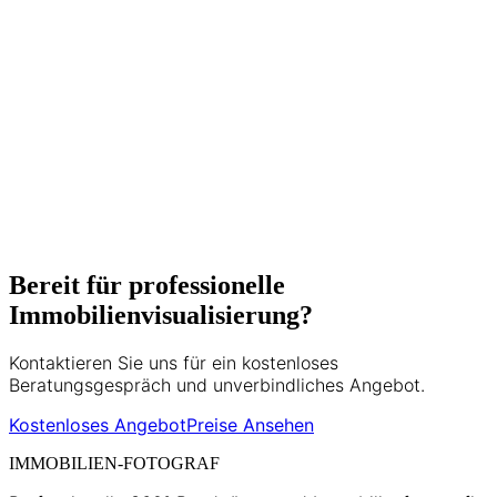
Immobilien und langjähriger Erfahrung in
der Wiener Immobilienbranche
unterstützt er Makler, Bauträger und
Privatverkäufer dabei, ihre Objekte
optimal zu präsentieren. Seine Expertise
umfasst Matterport 3D-Touren, HDR-
Fotografie und moderne
Vermarktungsstrategien.
5+ Jahre Erfahrung
500+ Projekte
Bereit für professionelle
Immobilienvisualisierung?
Kontaktieren Sie uns für ein kostenloses
Beratungsgespräch und unverbindliches Angebot.
Kostenloses Angebot
Preise Ansehen
IMMOBILIEN-FOTOGRAF