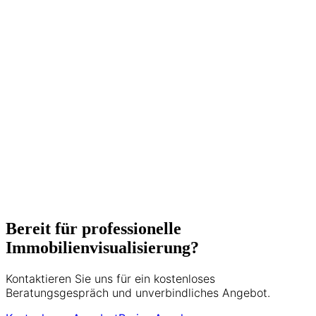
360° Rundgänge und
Drohnenaufnahmen spezialisiert. Mit
über 500 erfolgreich vermarkteten
Immobilien und langjähriger Erfahrung in
der Wiener Immobilienbranche
unterstützt er Makler, Bauträger und
Privatverkäufer dabei, ihre Objekte
optimal zu präsentieren. Seine Expertise
umfasst Matterport 3D-Touren, HDR-
Fotografie und moderne
Vermarktungsstrategien.
5+ Jahre Erfahrung
500+ Projekte
Bereit für professionelle
Immobilienvisualisierung?
Kontaktieren Sie uns für ein kostenloses
Beratungsgespräch und unverbindliches Angebot.