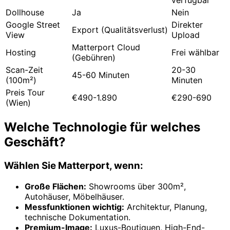
verfügbar
Dollhouse
Ja
Nein
Google Street
Direkter
Export (Qualitätsverlust)
View
Upload
Matterport Cloud
Hosting
Frei wählbar
(Gebühren)
Scan-Zeit
20-30
45-60 Minuten
(100m²)
Minuten
Preis Tour
€490-1.890
€290-690
(Wien)
Welche Technologie für welches
Geschäft?
Wählen Sie Matterport, wenn:
Große Flächen:
Showrooms über 300m²,
Autohäuser, Möbelhäuser.
Messfunktionen wichtig:
Architektur, Planung,
technische Dokumentation.
Premium-Image:
Luxus-Boutiquen, High-End-