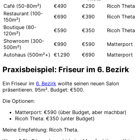
Café (50-80m²)
€490
€290
Ricoh Theta
Restaurant (100-
€690
€390
Ricoh Theta
150m²)
Boutique (80-
€590
€350
Ricoh Theta
120m²)
Showroom (300-
€990
€590
Matterport
500m²)
Autohaus (500m²+)
€1.290
€690
Matterport
Praxisbeispiel: Friseur im 6. Bezirk
Ein Friseur im
6. Bezirk
wollte seinen neuen Salon
präsentieren. 95m². Budget: €500.
Die Optionen:
Matterport: €590 (über Budget, aber machbar)
Ricoh Theta: €350 (unter Budget)
Meine Empfehlung: Ricoh Theta.