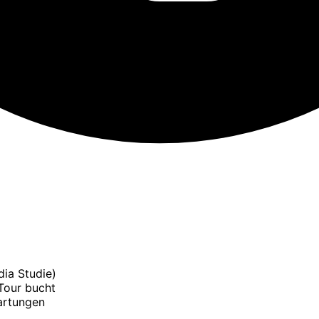
ia Studie)
 Tour bucht
artungen