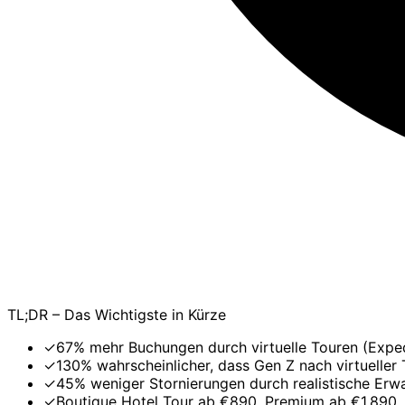
TL;DR – Das Wichtigste in Kürze
✓
67% mehr Buchungen durch virtuelle Touren (Exped
✓
130% wahrscheinlicher, dass Gen Z nach virtueller
✓
45% weniger Stornierungen durch realistische Erw
✓
Boutique Hotel Tour ab €890, Premium ab €1.890