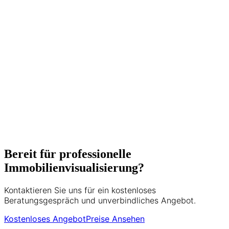
Drohnenaufnahmen spezialisiert. Mit
über 500 erfolgreich vermarkteten
Immobilien und langjähriger Erfahrung in
der Wiener Immobilienbranche
unterstützt er Makler, Bauträger und
Privatverkäufer dabei, ihre Objekte
optimal zu präsentieren. Seine Expertise
umfasst Matterport 3D-Touren, HDR-
Fotografie und moderne
Vermarktungsstrategien.
5+ Jahre Erfahrung
500+ Projekte
Bereit für professionelle
Immobilienvisualisierung?
Kontaktieren Sie uns für ein kostenloses
Beratungsgespräch und unverbindliches Angebot.
Kostenloses Angebot
Preise Ansehen