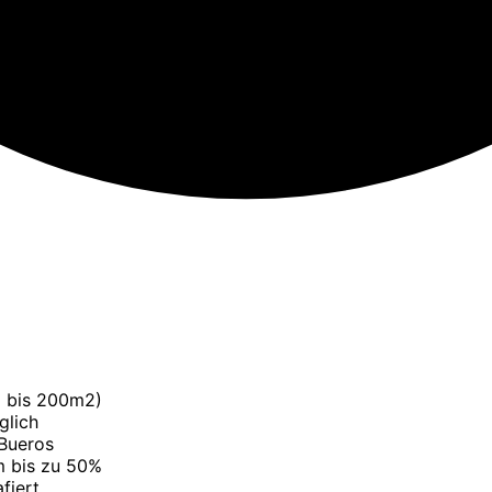
o bis 200m2)
glich
 Bueros
m bis zu 50%
fiert